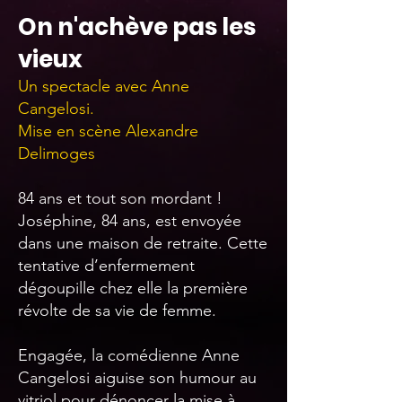
On n'achève pas les
vieux
Un spectacle avec Anne
Cangelosi.
Mise en scène Alexandre
Delimoges
84 ans et tout son mordant !​
Joséphine, 84 ans, est envoyée
dans une maison de retraite. Cette
tentative d’enfermement
dégoupille chez elle la première
révolte de sa vie de femme.
Engagée, la comédienne Anne
Cangelosi aiguise son humour au
vitriol pour dénoncer la mise à